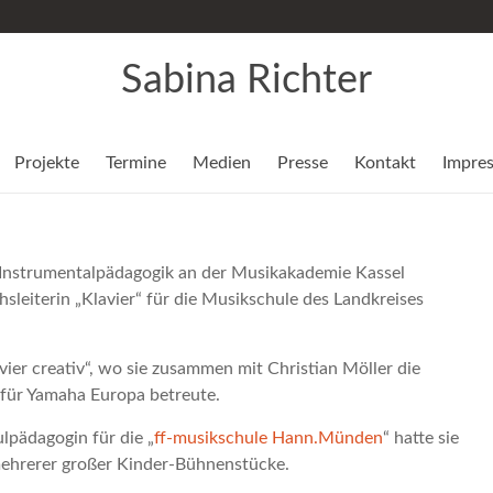
Sabina Richter
Projekte
Termine
Medien
Presse
Kontakt
Impre
d Instrumentalpädagogik an der Musikakademie Kassel
hsleiterin „Klavier“ für die Musikschule des Landkreises
avier creativ“, wo sie zusammen mit Christian Möller die
für Yamaha Europa betreute.
lpädagogin für die „
ff-musikschule Hann.Münden
“ hatte sie
mehrerer großer Kinder-Bühnenstücke.