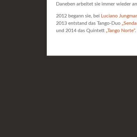
Daneben arbeitet sie immer wieder an
2012 begann sie, bei
Luciano Jungma
2013 entstand das Tango-Duo
„Senda 
und 2014 das Quintett
„Tango Norte“
.