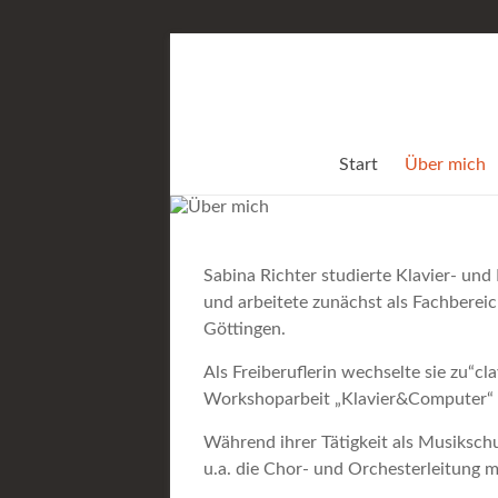
Zum
Inhalt
springen
Start
Über mich
Sabina Richter studierte Klavier- un
und arbeitete zunächst als Fachbereic
Göttingen.
Als Freiberuflerin wechselte sie zu“cl
Workshoparbeit „Klavier&Computer“ 
Während ihrer Tätigkeit als Musikschu
u.a. die Chor- und Orchesterleitung 